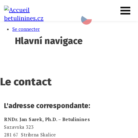
Aller au contenu principal
Menu uživatelského účtu
betulinines.cz
Se connecter
Hlavní navigace
Produits
Prestations
Triterpenes
Installation
De nous
Demande
Le contact
Le contact
L'adresse correspondante:
RNDr. Jan Sarek, Ph.D. – Betulinines
Sazavska 323
281 67 Stribrna Skalice