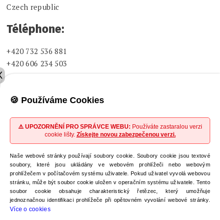
Czech republic
Téléphone:
+420 732 536 881
+420 606 234 503
X
Fax:
🍪 Používáme Cookies
+420 226 015 452
E-mail:
⚠️ UPOZORNĚNÍ PRO SPRÁVCE WEBU:
Používáte zastaralou verzi
cookie lišty.
Získejte novou zabezpečenou verzi.
info@betulinines.com
Naše webové stránky používají soubory cookie. Soubory cookie jsou textové
sales@betulinines.com
soubory, které jsou ukládány ve webovém prohlížeči nebo webovým
prohlížečem v počítačovém systému uživatele. Pokud uživatel vyvolá webovou
invoice@betulinines.com
stránku, může být soubor cookie uložen v operačním systému uživatele. Tento
soubor cookie obsahuje charakteristický řetězec, který umožňuje
jednoznačnou identifikaci prohlížeče při opětovném vyvolání webové stránky.
Více o cookies