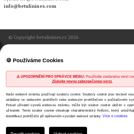
info@betulinines.com
© Copyright betulinines.cz 2026
X
Vytvořilo
<{webarime.cz}×(
🍪 Používáme Cookies
⚠️ UPOZORNĚNÍ PRO SPRÁVCE WEBU:
Používáte zastaralou verzi cook
Získejte novou zabezpečenou verzi.
Naše webové stránky používají soubory cookie. Soubory cookie jsou textové soub
ukládány ve webovém prohlížeči nebo webovým prohlížečem v počítačovém sys
Pokud uživatel vyvolá webovou stránku, může být soubor cookie uložen v op
uživatele. Tento soubor cookie obsahuje charakteristický řetězec, který umožňu
Více o cookies
identifikaci prohlížeče při opětovném vyvolání webové stránky.
Povolit cookies
Vybrat cookies