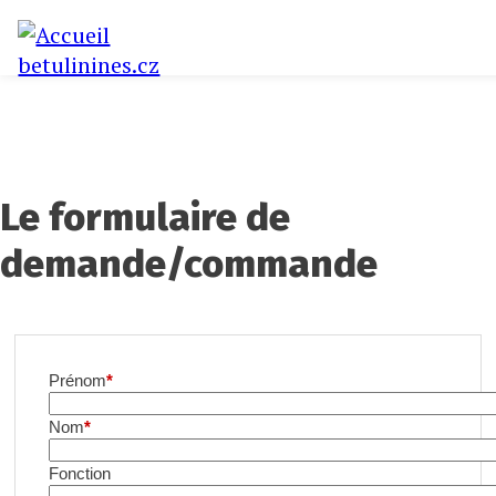
Aller
Se connecter
Menu
au
betulinines.cz
contenu
uživatelského
principal
účtu
Produits
Prestations
Triterpenes
Installation
De nous
Demande
Le contact
Hlavní
navigace
Le formulaire de
demande/commande
Prénom
Nom
Fonction